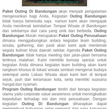
Paket Outing Di Bandungan
akan menjadi pengalaman
mengesankan bagi Anda. Kegiatan
Outing Bandungan
tidak hanya berwisata saja namun kami akan mengajak
Anda menikmati keindahan
Tempat Wisata di Bandungan
dan sekitarnya dari cara yang unik dan berbeda.
Outing
Bandungan
Murah merupakan
Paket Outing Perusahaan
dimana menggabungkan antara kegiatan team building,
wisata, gathering, dan pasti akan kami ajak menikmati
segala kuliner khas daerah sekitar. Agenda
Paket Outing
Bandungan
tidak hanya meeting dan jalan-jalan bersama
teriknya matahari. Kami memiliki konsep spesial untuk
kegiatan Anda dimana kegiatan team building akan kami
rangkum khusus di lokasi wisata sembari mengenal budaya
setempat serta Lokasi Wisata akan kami beri di tempat
sejuk, jauh dari keramaian kota, serta memiliki suasana
hangat dan nyaman.
Program Outing Bandungan
terdiri dari berapa kegiatan
utama yaitu corporate value awareness untuk meningkatkan
kepedulian terhadap visi dan misi perusahaan. Dengan
kegiatan
Outing Di Bandungan
diharapkan dapat
memperkuat hubungan antar personal dari para karyawan